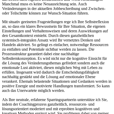
Manchmal muss es keine Neuausrichtung sein. Auch
Veränderungen in der aktuellen Jobbeschreibung und Zwischen-
oder Teilschritte können zur Wunsch-Situation führen.
Mit situativ geeineten Fragestellungen rege ich Ihre Selbstreflexion
an, so dass ein klares Bewusstsein für Ihre Situation, die eigenen
Einstellungen und Verhaltensweisen und deren Auswirkungen auf
den Gesamtkontext entsteht. Durch diesen ganzheitlichen
systemisch-integralen Ansatz wird Ihr vernetztes Denken und
Handeln aktiviert. So gelingt es einfacher, notwendige Ressourcen
zu entfalten und Potentiale sichtbar werden zu lassen. Die
Prozessstruktur garantiert dabei eine nachhaltige
Selbstlernkonzeption. Es wird nicht nur die kognitive Einsicht für
die Lösung des Veränderungsthemas gefördert sondern auch die
emotionale Lust aktiviert, diesen möglichen Weg mit Leben zu
erfüllen. Insgesamt wird dadurch die Entscheidungsfähigkeit
nachhaltig gestärkt und die Lösung auf emotionaler Ebene
verankert. Ehemals belastende Situationen und Gedanken werden in
positive Energie und motivierte Handlungen transformiert. So kann
auch das Unerwartete möglich werden.
Als Ihre neutrale, erfahrene Sparringspartnerin unterstütze ich Sie,
indem der Coachingprozess ganzheitlich, ressourcen- und
lösungsorientiert moderiert und mit erprobten kognitiven und
kreativen Methoden ergänzt wird. Sie profitieren dabei von meiner